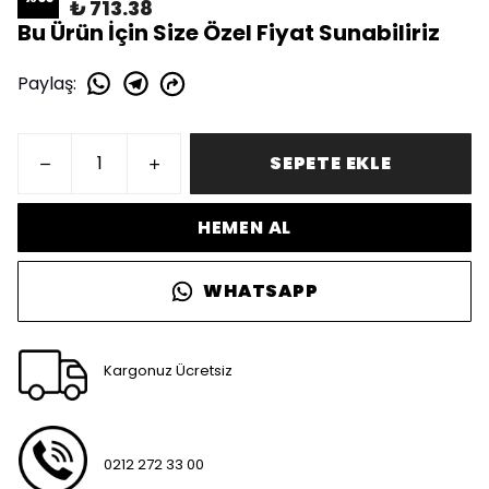
₺ 713.38
Bu Ürün İçin Size Özel Fiyat Sunabiliriz
Paylaş
:
SEPETE EKLE
HEMEN AL
WHATSAPP
Kargonuz Ücretsiz
0212 272 33 00