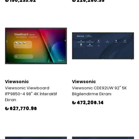
₺ 190,233.62
₺ 228,280.35
Viewsonic
Viewsonic
Viewsonic Viewboard
Viewsonic CDE92UW 92" 5K
IFP9850-4 98" 4K İnteraktif
Bilgilendirme Ekranı
Ekran
₺ 473,206.14
₺ 627,770.96