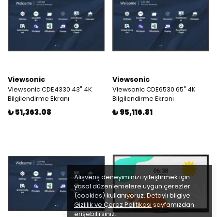
Viewsonic
Viewsonic
Viewsonic CDE4330 43" 4K
Viewsonic CDE6530 65" 4K
Bilgilendirme Ekranı
Bilgilendirme Ekranı
₺ 51,363.08
₺ 95,116.81
Alışveriş deneyiminizi iyileştirmek için
yasal düzenlemelere uygun çerezler
(cookies) kullanıyoruz. Detaylı bilgiye
Gizlilik ve Çerez Politikası
sayfamızdan
erişebilirsiniz.