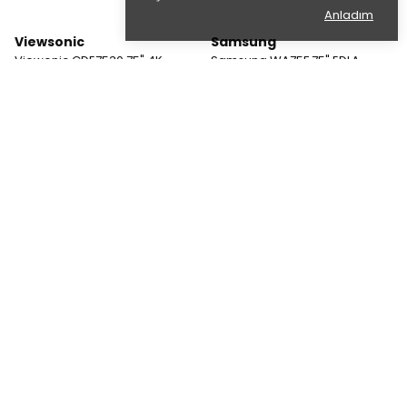
Anladım
Viewsonic
Samsung
Viewonic CDE7530 75" 4K
Samsung WA75F 75" EDLA
Kurumsal Sunum Ekranı
Sertifikalı 4K Dokunmatik Ekran
₺ 159,320.66
₺ 102,250.57
Viewsonic
IQ
Viewsonic TD3207 32" 7/24
IQTouch QA1300 Pro Serisi 65"
Kullanımlı Dokunmatik Ekran
İnteraktif Ekran
₺ 61,825.93
₺ 116,518.09