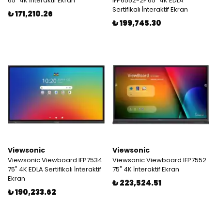
65" 4K İnteraktif Ekran
IFP6552-2F 65" 4K EDLA
Sertifikalı İnteraktif Ekran
₺ 171,210.26
₺ 199,745.30
Viewsonic
Viewsonic
Viewsonic Viewboard IFP7534
Viewsonic Viewboard IFP7552
75" 4K EDLA Sertifikalı İnteraktif
75" 4K İnteraktif Ekran
Ekran
₺ 223,524.51
₺ 190,233.62