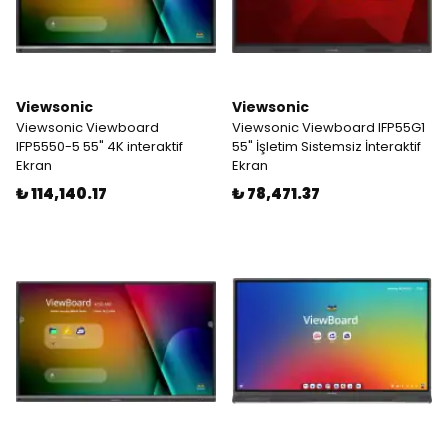
Viewsonic
Viewsonic
Viewsonic Viewboard
Viewsonic Viewboard IFP55G1
IFP5550-5 55" 4K interaktif
55" İşletim Sistemsiz İnteraktif
Ekran
Ekran
₺ 114,140.17
₺ 78,471.37