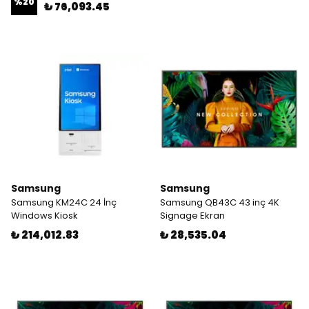
%
20
₺ 76,093.45
Samsung
Samsung
Samsung KM24C 24 İnç
Samsung QB43C 43 inç 4K
Windows Kiosk
Signage Ekran
₺ 214,012.83
₺ 28,535.04