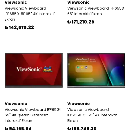
Viewsonic
Viewsonic
Viewsonic Viewboard
Viewsonic Viewboard IFP6553
IFP6550-5F 65" 4K İnteraktif
65" İnteraktif Ekran
Ekran
₺ 171,210.26
₺ 142,675.22
Viewsonic
Viewsonic
Viewsonic Viewboard IFP65G1
Viewsonic Viewboard
65" 4K İşletim Sistemsiz
IFP7550-5F 75" 4K İnteraktif
İnteraktif Ekran
Ekran
₺ 94,165.64
₺ 199,745.30