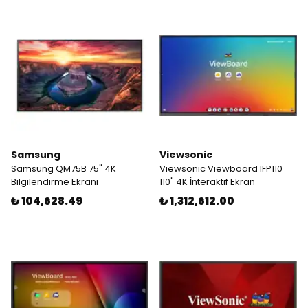
Samsung
Viewsonic
Samsung QM75B 75" 4K
Viewsonic Viewboard IFP110
Bilgilendirme Ekranı
110" 4K İnteraktif Ekran
₺ 104,628.49
₺ 1,312,612.00