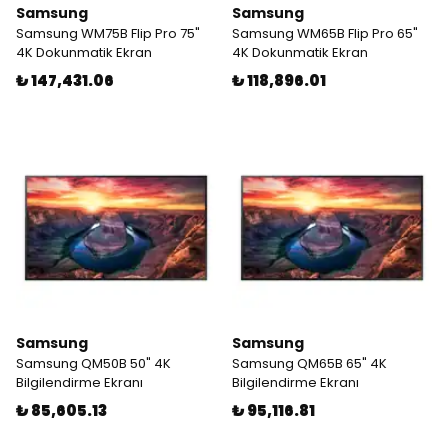
Samsung
Samsung
Samsung WM75B Flip Pro 75"
Samsung WM65B Flip Pro 65"
4K Dokunmatik Ekran
4K Dokunmatik Ekran
₺ 147,431.06
₺ 118,896.01
Samsung
Samsung
Samsung QM50B 50" 4K
Samsung QM65B 65" 4K
Bilgilendirme Ekranı
Bilgilendirme Ekranı
₺ 85,605.13
₺ 95,116.81