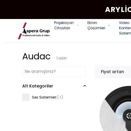
ARYLI
Projeksiyon
Ekran
Video
Cihazları
Çözümleri
Konfe
Sistem
Audac
1
ürün
Fiyat artan
Alt Kategoriler
Ses Sistemleri
(
1
)