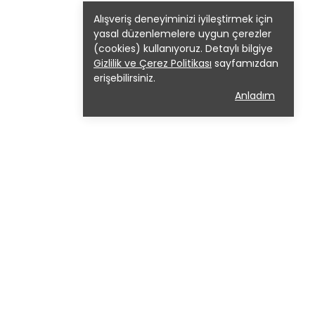
Alışveriş deneyiminizi iyileştirmek için
yasal düzenlemelere uygun çerezler
(cookies) kullanıyoruz. Detaylı bilgiye
Gizlilik ve Çerez Politikası
sayfamızdan
erişebilirsiniz.
Anladım
 Geniş ürün gamı sayesinde küçük ölçekli
. Bu yaklaşım, markayı yalnızca bir donanım