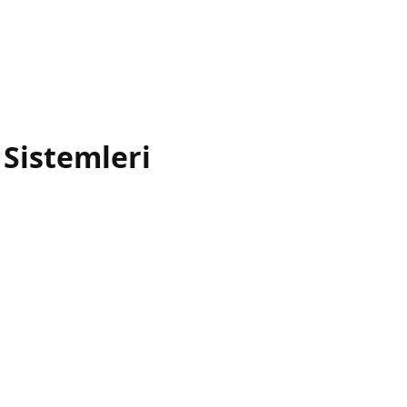
Sistemleri
onel ses sistemleri geliştiren, Avrupa merkezli bir markadır.
tiyaçlara yönelik ölçeklenebilir ses çözümleri sunar.
ararlılığı
ve
uzun süreli kullanım
esas alınarak tasarlanır
ri sunan bir sistem markası haline getirir.