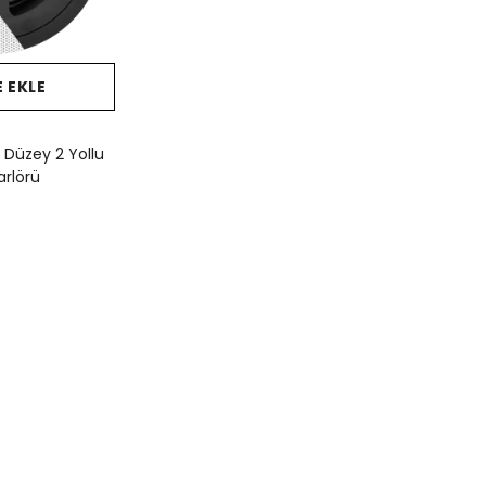
 EKLE
 Düzey 2 Yollu
arlörü