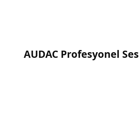
AUDAC Profesyonel Ses 
AUDAC
, ticari ve kurumsal projeler için profesy
işletmelerden büyük ticari yapılara kadar farklı ih
AUDAC ürünleri;
net ses iletimi
,
yüksek sistem k
üreticisi değil, aynı zamanda bütüncül ses çözümle
Kullanım Alanları
Oteller ve konaklama tesisleri
Restoran, kafe ve perakende mağazaları
Ofisler ve kurumsal çalışma alanları
Eğitim kurumları ve konferans salonları
AVM’ler ve çok amaçlı ticari alanlar