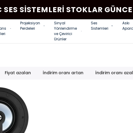
C SES SISTEMLERI STOKLAR GÜNCE
Projeksiyon
Sinyal
Ses
Askı
rans
Perdeleri
Yönlendirme
Sistemleri
Apara
leri
ve Çevirici
Ürünler
Fiyat azalan
İndirim oranı artan
İndirim oranı aza