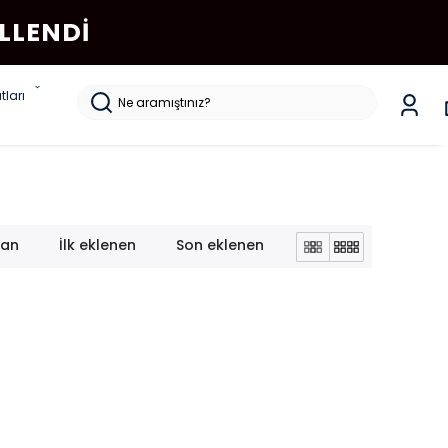
LLENDI
tları
lan
İlk eklenen
Son eklenen