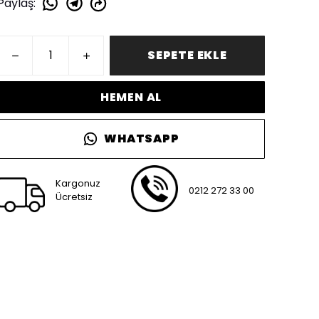
Paylaş
:
SEPETE EKLE
HEMEN AL
WHATSAPP
Kargonuz
0212 272 33 00
Ücretsiz