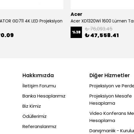
Acer
ATOR GD711 4K LED Projeksiyon
₺ 76,093.45
%
38
70.09
₺ 47,558.41
Hakkımızda
Diğer Hizmetler
İletişim Forumu
Projeksiyon ve Perde
Banka Hesaplarımız
Projeksiyon Mesafe
Hesaplama
Biz Kimiz
Video Konferans M
Ödüllerimiz
Hesaplama
Referanslarımız
Danışmanlık - Kurul