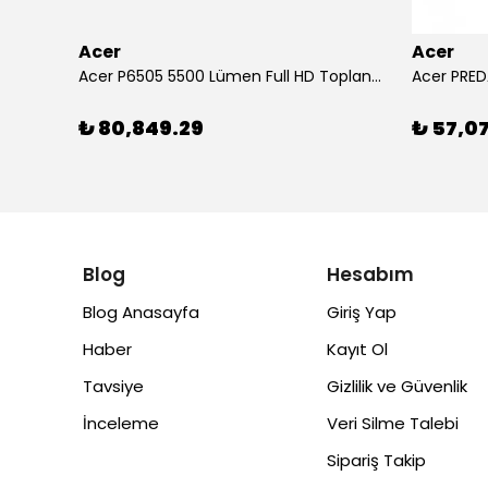
Acer
Acer
Arylic RK525 5.25" 2 Yollu 60W Tam Aralıklı Tavan İçi Hoparlör
Acer P6505 5500 Lümen Full HD Toplantı Odası Projeksiyonu
Acer PRED
₺ 80,849.29
₺ 57,0
Blog
Hesabım
Blog Anasayfa
Giriş Yap
Haber
Kayıt Ol
Tavsiye
Gizlilik ve Güvenlik
İnceleme
Veri Silme Talebi
Sipariş Takip