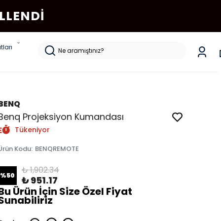
LLENDI
tları
BENQ
Benq Projeksiyon Kumandası
Tükeniyor
Ürün Kodu
:
BENQREMOTE
₺ 1,902.34
%
50
₺ 951.17
Bu Ürün İçin Size Özel Fiyat
Sunabiliriz