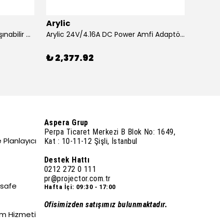
Arylic
Aryli
Acer XD1320Wİ 1600 Lümen Taşınabilir USB Medya Kablosuz WXGA LED Projeksiyon
Arylic 24V/4.16A DC Power Amfi Adaptörü
₺ 2,377.92
₺ 26
Aspera Grup
Perpa Ticaret Merkezi B Blok No: 1649,
 Planlayıcı
Kat : 10-11-12 Şişli, İstanbul
Destek Hattı
0212 272 0 111
pr@projector.com.tr
esafe
Hafta İçi: 09:30 - 17:00
Ofisimizden satışımız bulunmaktadır.
um Hizmeti