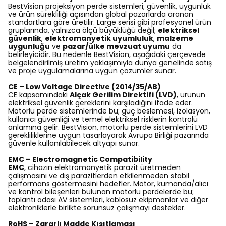
BestVision projeksiyon perde sistemleri; güvenlik, uygunluk
ve ürün sürekliliği açısından global pazarlarda aranan
standartlara göre üretilir. Large serisi gibi profesyonel ürün
gruplarında, yalnızca ölçü büyüklüğü değil;
elektriksel
güvenlik
,
elektromanyetik uyumluluk
,
malzeme
uygunluğu
ve
pazar/ülke mevzuat uyumu
da
belirleyicidir. Bu nedenle BestVision, aşağıdaki çerçevede
belgelendirilmiş üretim yaklaşımıyla dünya genelinde satış
ve proje uygulamalarına uygun çözümler sunar.
CE – Low Voltage Directive (2014/35/AB)
CE kapsamındaki
Alçak Gerilim Direktifi (LVD)
, ürünün
elektriksel güvenlik gereklerini karşıladığını ifade eder.
Motorlu perde sistemlerinde bu; güç beslemesi, izolasyon,
kullanıcı güvenliği ve temel elektriksel risklerin kontrolü
anlamına gelir. BestVision, motorlu perde sistemlerini LVD
gerekliliklerine uygun tasarlayarak Avrupa Birliği pazarında
güvenle kullanılabilecek altyapı sunar.
EMC – Electromagnetic Compatibility
EMC
, cihazın elektromanyetik parazit üretmeden
çalışmasını ve dış parazitlerden etkilenmeden stabil
performans göstermesini hedefler. Motor, kumanda/alıcı
ve kontrol bileşenleri bulunan motorlu perdelerde bu;
toplantı odası AV sistemleri, kablosuz ekipmanlar ve diğer
elektroniklerle birlikte sorunsuz çalışmayı destekler.
RoHS – Zararlı Madde Kısıtlaması