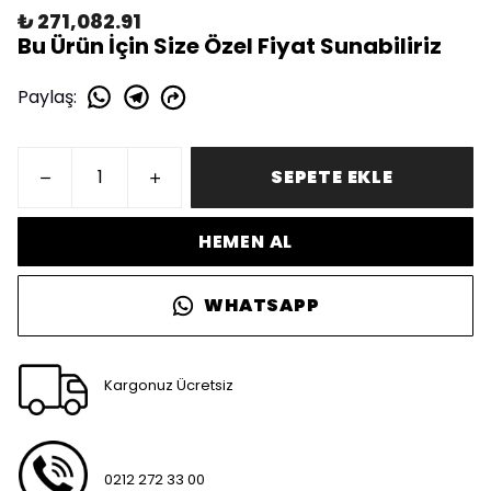
₺ 271,082.91
Bu Ürün İçin Size Özel Fiyat Sunabiliriz
Paylaş
:
SEPETE EKLE
HEMEN AL
WHATSAPP
Kargonuz Ücretsiz
0212 272 33 00