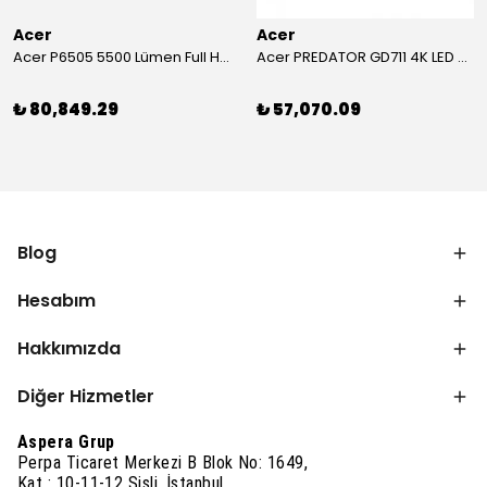
Acer
Acer
Acer P6505 5500 Lümen Full HD Toplantı Odası Projeksiyonu
Acer PREDATOR GD711 4K LED Projeksiyon
₺ 80,849.29
₺ 57,070.09
Blog
Hesabım
Hakkımızda
Diğer Hizmetler
Aspera Grup
Perpa Ticaret Merkezi B Blok No: 1649,
Kat : 10-11-12 Şişli, İstanbul