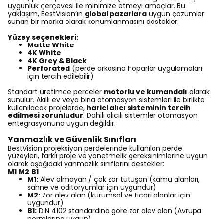
uygunluk çerçevesi ile minimize etmeyi amaçlar. Bu
yaklaşım, BestVision’ın
global pazarlara
uygun çözümler
sunan bir marka olarak konumlanmasını destekler.
Yüzey seçenekleri:
Matte White
4K White
4K Grey & Black
Perforated
(perde arkasına hoparlör uygulamaları
için tercih edilebilir)
Standart üretimde perdeler
motorlu ve kumandalı
olarak
sunulur. Akıllı ev veya bina otomasyon sistemleri ile birlikte
kullanılacak projelerde,
harici alıcı sisteminin tercih
edilmesi zorunludur
. Dahili alıcılı sistemler otomasyon
entegrasyonuna uygun değildir.
Yanmazlık ve Güvenlik Sınıfları
BestVision projeksiyon perdelerinde kullanılan perde
yüzeyleri, farklı proje ve yönetmelik gereksinimlerine uygun
olarak aşağıdaki yanmazlık sınıflarını destekler:
M1
M2
B1
M1:
Alev almayan / çok zor tutuşan (kamu alanları,
sahne ve oditoryumlar için uygundur)
M2:
Zor alev alan (kurumsal ve ticari alanlar için
uygundur)
B1:
DIN 4102 standardına göre zor alev alan (Avrupa
normlarına uygun)