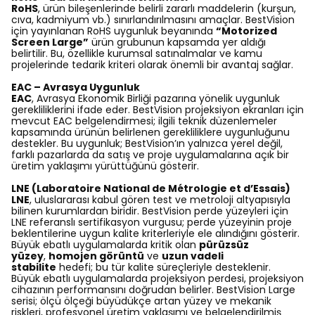
RoHS
, ürün bileşenlerinde belirli zararlı maddelerin (kurşun,
cıva, kadmiyum vb.) sınırlandırılmasını amaçlar. BestVision
için yayınlanan RoHS uygunluk beyanında
“Motorized
Screen Large”
ürün grubunun kapsamda yer aldığı
belirtilir. Bu, özellikle kurumsal satınalmalar ve kamu
projelerinde tedarik kriteri olarak önemli bir avantaj sağlar.
EAC – Avrasya Uygunluk
EAC
, Avrasya Ekonomik Birliği pazarına yönelik uygunluk
gerekliliklerini ifade eder. BestVision projeksiyon ekranları için
mevcut EAC belgelendirmesi; ilgili teknik düzenlemeler
kapsamında ürünün belirlenen gerekliliklere uygunluğunu
destekler. Bu uygunluk; BestVision’ın yalnızca yerel değil,
farklı pazarlarda da satış ve proje uygulamalarına açık bir
üretim yaklaşımı yürüttüğünü gösterir.
LNE (Laboratoire National de Métrologie et d’Essais)
LNE
, uluslararası kabul gören test ve metroloji altyapısıyla
bilinen kurumlardan biridir. BestVision perde yüzeyleri için
LNE referanslı sertifikasyon vurgusu; perde yüzeyinin proje
beklentilerine uygun kalite kriterleriyle ele alındığını gösterir.
Büyük ebatlı uygulamalarda kritik olan
pürüzsüz
yüzey
,
homojen görüntü
ve
uzun vadeli
stabilite
hedefi; bu tür kalite süreçleriyle desteklenir.
Büyük ebatlı uygulamalarda projeksiyon perdesi, projeksiyon
cihazının performansını doğrudan belirler. BestVision Large
serisi; ölçü ölçeği büyüdükçe artan yüzey ve mekanik
riskleri, profesyonel üretim yaklaşımı ve belgelendirilmiş