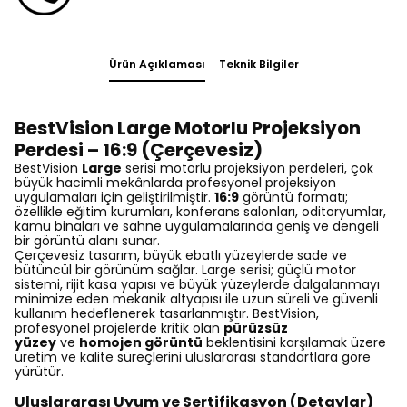
Ürün Açıklaması
Teknik Bilgiler
BestVision Large Motorlu Projeksiyon
Perdesi – 16:9 (Çerçevesiz)
BestVision
Large
serisi motorlu projeksiyon perdeleri, çok
büyük hacimli mekânlarda profesyonel projeksiyon
uygulamaları için geliştirilmiştir.
16:9
görüntü formatı;
özellikle eğitim kurumları, konferans salonları, oditoryumlar,
kamu binaları ve sahne uygulamalarında geniş ve dengeli
bir görüntü alanı sunar.
Çerçevesiz tasarım, büyük ebatlı yüzeylerde sade ve
bütüncül bir görünüm sağlar. Large serisi; güçlü motor
sistemi, rijit kasa yapısı ve büyük yüzeylerde dalgalanmayı
minimize eden mekanik altyapısı ile uzun süreli ve güvenli
kullanım hedeflenerek tasarlanmıştır. BestVision,
profesyonel projelerde kritik olan
pürüzsüz
yüzey
ve
homojen görüntü
beklentisini karşılamak üzere
üretim ve kalite süreçlerini uluslararası standartlara göre
yürütür.
Uluslararası Uyum ve Sertifikasyon (Detaylar)