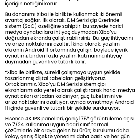
içeriğin netliğini korur.
Bu donanımı Xibo ile birlikte kullanmak iki önemli
avantaj sağlar. İlk olarak, DM Serisi çip üzerinde
sistem (SoC) özelliğine sahiptir; bu sayede harici
medya oynatıcılara ihtiyaç duymadan Xibo’yu
doğrudan ekranda çalıştırabilirsiniz. Bu, güç ihtiyacını
ve arıza noktalarını azaltır. İkinci olarak, yazılım
ekranın Android 11 ortamında çalışır; böylece içerik
oynatımı, birden fazla yazılım katmanına ihtiyaç
duymadan güvenli ve tutarlı kalır.
“Xibo ile birlikte, sürekli çalışmaya uygun şekilde
tasarlanmış dijital tabelaları geliştiriyoruz.
Ortaklarımız, Xibo’yu DM Serisi sistem çipi
ekranlarımızda yerel olarak çalıştırarak harici medya
oynatıcıları ortadan kaldırıyor; güç tüketimini ve
arıza noktalarını azaltıyor, ayrıca oynatmayı Android
11 içinde güvenli ve tutarlı bir şekilde sürdürüyor.
Hisense 4K IPS panelleri, geniş 178° görüntüleme açısı
ve 7/24 kullanıma uygun ticari sınıf termal
çözümlerle bir araya gelen bu ürün; kurulumu daha
kolay, geniş ölçekte yönetimi daha basit ve her gün