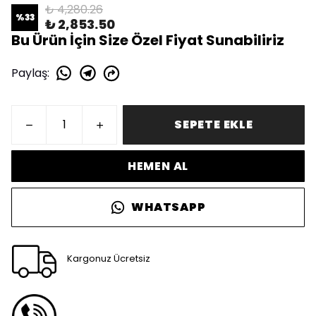
₺ 4,280.26
%
33
₺ 2,853.50
Bu Ürün İçin Size Özel Fiyat Sunabiliriz
Paylaş
:
SEPETE EKLE
HEMEN AL
WHATSAPP
Kargonuz Ücretsiz