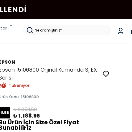
LLENDI
tları
EPSON
Epson 15106800 Orjinal Kumanda S, EX
Serisi
Tükeniyor
Ürün Kodu
:
15106800
₺ 2,853.50
%
58
₺ 1,188.96
Bu Ürün İçin Size Özel Fiyat
Sunabiliriz