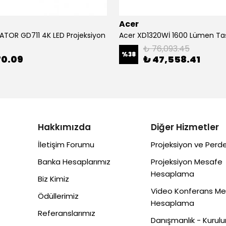
Acer
ATOR GD711 4K LED Projeksiyon
₺ 76,093.45
%
38
70.09
₺ 47,558.41
Hakkımızda
Diğer Hizmetler
İletişim Forumu
Projeksiyon ve Perde
Banka Hesaplarımız
Projeksiyon Mesafe
Hesaplama
Biz Kimiz
Video Konferans M
Ödüllerimiz
Hesaplama
Referanslarımız
Danışmanlık - Kurul