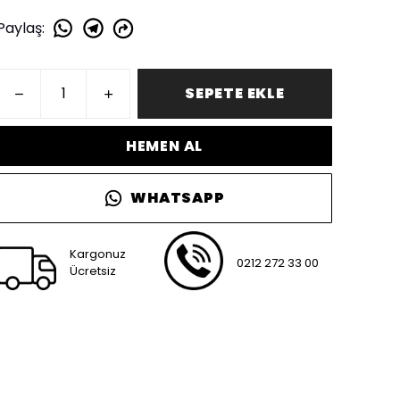
Paylaş
:
SEPETE EKLE
HEMEN AL
WHATSAPP
Kargonuz
0212 272 33 00
Ücretsiz