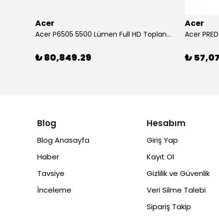
Acer
Acer
Arylic RK525 5.25" 2 Yollu 60W Tam Aralıklı Tavan İçi Hoparlör
Acer P6505 5500 Lümen Full HD Toplantı Odası Projeksiyonu
Acer PRED
₺ 80,849.29
₺ 57,0
Blog
Hesabım
Blog Anasayfa
Giriş Yap
Haber
Kayıt Ol
Tavsiye
Gizlilik ve Güvenlik
İnceleme
Veri Silme Talebi
Sipariş Takip