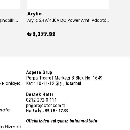
Arylic
Aryli
Acer XD1320Wİ 1600 Lümen Taşınabilir USB Medya Kablosuz WXGA LED Projeksiyon
Arylic 24V/4.16A DC Power Amfi Adaptörü
₺ 2,377.92
₺ 26
Aspera Grup
Perpa Ticaret Merkezi B Blok No: 1649,
 Planlayıcı
Kat : 10-11-12 Şişli, İstanbul
Destek Hattı
0212 272 0 111
pr@projector.com.tr
esafe
Hafta İçi: 09:30 - 17:00
Ofisimizden satışımız bulunmaktadır.
um Hizmeti