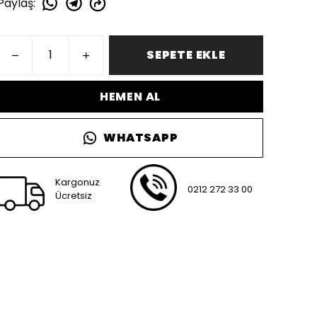
Paylaş
:
SEPETE EKLE
HEMEN AL
WHATSAPP
Kargonuz
0212 272 33 00
Ücretsiz