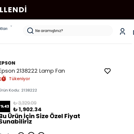
LLENDI
tları
EPSON
Epson 2138222 Lamp Fan
Tükeniyor
Ürün Kodu
:
2138222
₺ 3,329.09
%
43
₺ 1,902.34
Bu Ürün İçin Size Özel Fiyat
Sunabiliriz