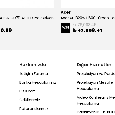
Acer
ATOR GD711 4K LED Projeksiyon
₺ 76,093.45
%
38
70.09
₺ 47,558.41
Hakkımızda
Diğer Hizmetler
İletişim Forumu
Projeksiyon ve Perde
Banka Hesaplarımız
Projeksiyon Mesafe
Hesaplama
Biz Kimiz
Video Konferans M
Ödüllerimiz
Hesaplama
Referanslarımız
Danışmanlık - Kurul