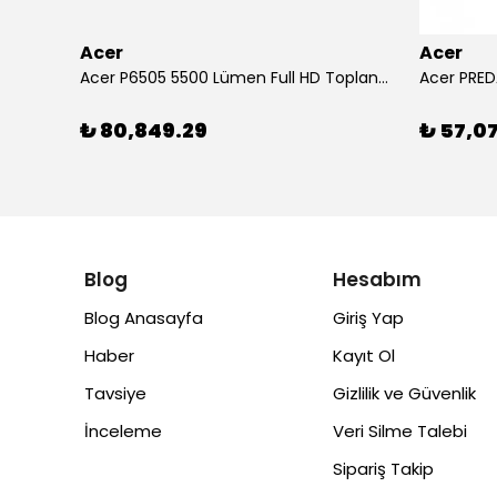
Acer
Acer
Arylic RK525 5.25" 2 Yollu 60W Tam Aralıklı Tavan İçi Hoparlör
Acer P6505 5500 Lümen Full HD Toplantı Odası Projeksiyonu
Acer PRED
₺ 80,849.29
₺ 57,0
Blog
Hesabım
Blog Anasayfa
Giriş Yap
Haber
Kayıt Ol
Tavsiye
Gizlilik ve Güvenlik
İnceleme
Veri Silme Talebi
Sipariş Takip