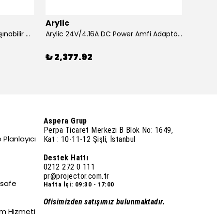
Arylic
Aryli
Acer XD1320Wİ 1600 Lümen Taşınabilir USB Medya Kablosuz WXGA LED Projeksiyon
Arylic 24V/4.16A DC Power Amfi Adaptörü
₺ 2,377.92
₺ 26
Aspera Grup
Perpa Ticaret Merkezi B Blok No: 1649,
 Planlayıcı
Kat : 10-11-12 Şişli, İstanbul
Destek Hattı
0212 272 0 111
pr@projector.com.tr
esafe
Hafta İçi: 09:30 - 17:00
Ofisimizden satışımız bulunmaktadır.
um Hizmeti