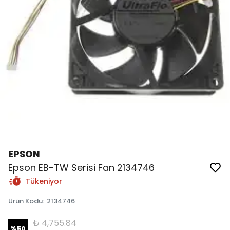
EPSON
Epson EB-TW Serisi Fan 2134746
Tükeniyor
Ürün Kodu
:
2134746
₺ 4,755.84
%
50