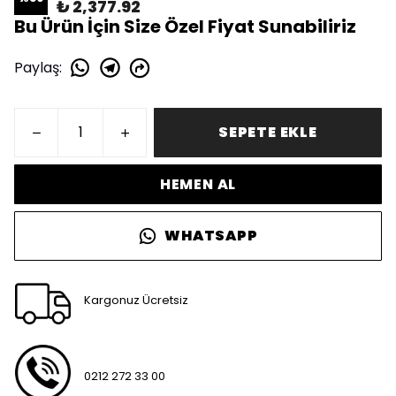
₺ 2,377.92
Bu Ürün İçin Size Özel Fiyat Sunabiliriz
Paylaş
:
SEPETE EKLE
HEMEN AL
WHATSAPP
Kargonuz Ücretsiz
0212 272 33 00