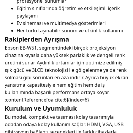
profesyonel sunumlar
Eğitim sınıflarında öğretim ve etkileşimli içerik
paylaşımı
Ev sineması ve multimedya gösterimleri
Her türlü taşınabilir sunum ve etkinlik kullanımı
Rakiplerden Ayrışma
Epson EB-W51, segmentindeki birçok projeksiyon
cihazına kıyasla daha yüksek parlaklık ve dengeli renk
üretimi sunar. Aydınlık ortamlar için optimize edilmiş
ışık gücü ve 3LCD teknolojisi ile gölgelenme ya da renk
solması gibi sorunları en aza indirir. Ayrıca büyük ekran
yansıtma kapasitesiyle hem eğitim hem de iş
kullanımında başarılı performans ortaya koyar.
:contentReference[oaicite:6]{index=6}
Kurulum ve Uyumluluk
Bu model, kompakt ve taşıması kolay tasarımıyla
odadan odaya kolay kullanım sağlar. HDMI, VGA, USB
gibi yaygın bağlantı seçenekleri ile farklı cihazlarla