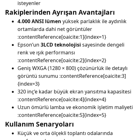
isteyenler
Rakiplerinden Ayrışan Avantajları
4.000 ANSI lümen
yüksek parlaklık ile aydınlık
ortamlarda dahi net görüntüler
:contentReference[oaicite:1]{index=1}
Epson’un
3LCD teknolojisi
sayesinde dengeli
renk ve ışık performansı
:contentReference[oaicite:2]{index=2}
Geniş WXGA (1280 × 800) çözünürlük ile detaylı
görüntü sunumu :contentReference[oaicite:3]
{index=3}
320 inç’e kadar büyük ekran yansıtma kapasitesi
:contentReference[oaicite:4]{index=4}
Uzun ömürlü lamba ve ekonomik işletim maliyeti
:contentReference[oaicite:5]{index=5}
Kullanım Senaryoları
Küçük ve orta ölçekli toplantı odalarında