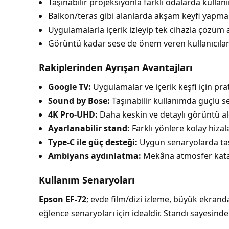
Taşınabilir projeksiyonla farklı odalarda kullan
Balkon/teras gibi alanlarda akşam keyfi yapma
Uygulamalarla içerik izleyip tek cihazla çözüm 
Görüntü kadar sese de önem veren kullanıcıla
Rakiplerinden Ayrışan Avantajları
Google TV:
Uygulamalar ve içerik keşfi için pra
Sound by Bose:
Taşınabilir kullanımda güçlü s
4K Pro-UHD:
Daha keskin ve detaylı görüntü alg
Ayarlanabilir stand:
Farklı yönlere kolay hiza
Type-C ile güç desteği:
Uygun senaryolarda taş
Ambiyans aydınlatma:
Mekâna atmosfer katan 
Kullanım Senaryoları
Epson EF-72
; evde film/dizi izleme, büyük ekrand
eğlence senaryoları için idealdir. Standı sayesinde h