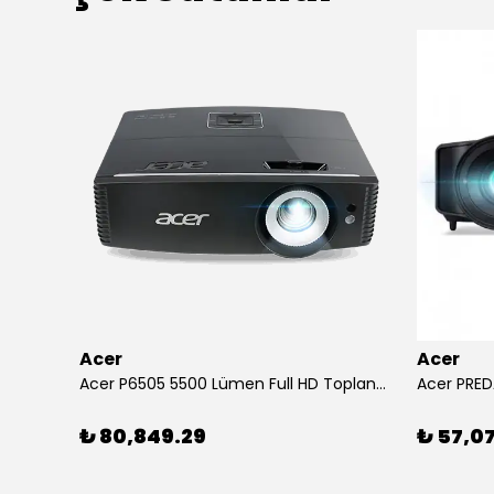
Acer
Acer
Arylic RK525 5.25" 2 Yollu 60W Tam Aralıklı Tavan İçi Hoparlör
Acer P6505 5500 Lümen Full HD Toplantı Odası Projeksiyonu
Acer PRED
₺ 80,849.29
₺ 57,0