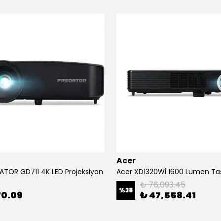
Acer
ATOR GD711 4K LED Projeksiyon
₺ 76,093.45
%
38
70.09
₺ 47,558.41