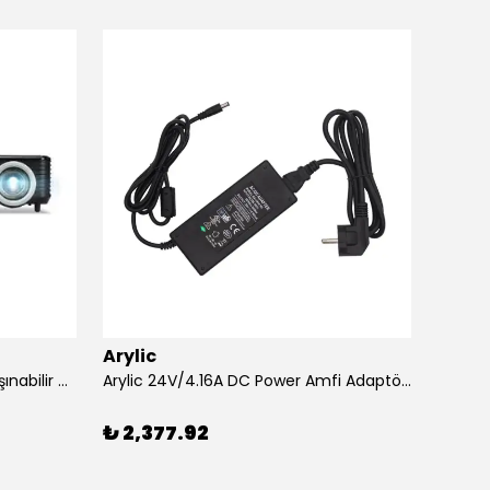
Arylic
Aryli
Acer XD1320Wİ 1600 Lümen Taşınabilir USB Medya Kablosuz WXGA LED Projeksiyon
Arylic 24V/4.16A DC Power Amfi Adaptörü
₺ 2,377.92
₺ 26