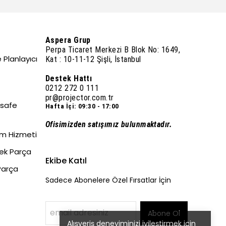
Aspera Grup
Perpa Ticaret Merkezi B Blok No: 1649,
 Planlayıcı
Kat : 10-11-12 Şişli, İstanbul
Destek Hattı
0212 272 0 111
pr@projector.com.tr
esafe
Hafta İçi: 09:30 - 17:00
Ofisimizden satışımız bulunmaktadır.
um Hizmeti
dek Parça
Ekibe Katıl
Parça
Sadece Abonelere Özel Fırsatlar İçin
Abone Ol
Alışveriş deneyiminizi iyileştirmek için