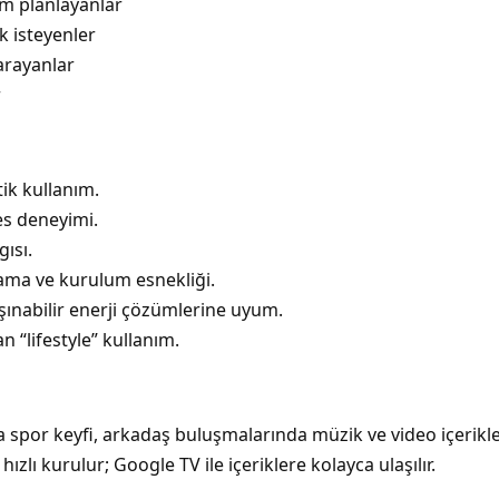
ım planlayanlar
k isteyenler
arayanlar
r
tik kullanım.
es deneyimi.
ısı.
lama ve kurulum esnekliği.
ınabilir enerji çözümlerine uyum.
“lifestyle” kullanım.
a spor keyfi, arkadaş buluşmalarında müzik ve video içerikl
ızlı kurulur; Google TV ile içeriklere kolayca ulaşılır.