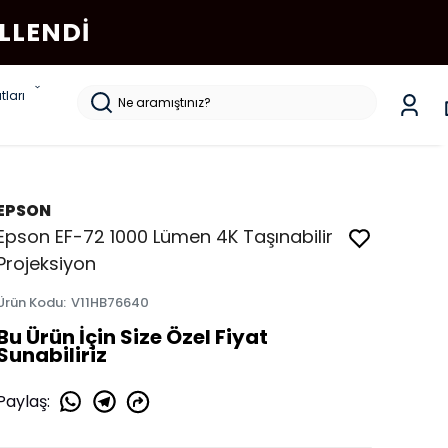
LLENDI
tları
EPSON
Epson EF-72 1000 Lümen 4K Taşınabilir
Projeksiyon
Ürün Kodu
:
V11HB76640
Bu Ürün İçin Size Özel Fiyat
Sunabiliriz
Paylaş
: