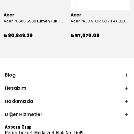
Acer
Acer
Acer P6505 5500 Lümen Full HD Toplantı Odası Projeksiyonu
Acer PREDATOR GD711 4K LED Projeksiyon
₺ 80,849.29
₺ 57,070.09
Blog
Hesabım
Hakkımızda
Diğer Hizmetler
Aspera Grup
Perpa Ticaret Merkezi B Blok No: 1649,