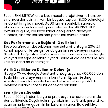
Epson EH-LS670W, ultra kısa mesafe projeksiyon cihazı, ev
sineması deneyimini yeni bir boyuta taşıyor. 3LCD teknolojisi
ile donatılmış bu model, 3.600 lümen parlaklık sunarak,
olağanüstü canlı ve net görüntüler sağlar. 4K PRO-UHD
çözünürlüğü ile, 120 inç’e kadar geniş ekran deneyimi
sunarak, sinema kalitesinde görselleri evinize getirir.
Ses Performansı ve Bağlantı Özellikleri
Bose tarafından desteklenen ses sistemi, entegre 20W 2.1
kanal hoparlör ile zengin ve dolgun bir ses deneyimi sunar.
Bluetooth bağlantı özelliği sayesinde, harici ses sistemleriyle
kolayca entegre edilebilir. Ayrıca, Dolby Audio desteği ile ses
kalitesi daha da artırılmıştır.
Akıllı Özellikler ve Kullanım Kolaylığı
Google TV ve Google Assistant entegrasyonu, 400.000’den
fazla film ve diziye erişim imkanı tanır. Epson Setting
Assistant uygulaması ile hızlı ve kolay kurulum yapılabilir,
böylece kullanıcı dostu bir deneyim sağlanır.
Ekolojik ve Güvenilir
Epson, 2001 yılından bu yana projeksiyon cihazları alanında
dünya lideridir. Düşük bakım gereksinimi ve 5 yıllık garanti ile,
uzun ömürlü ve güvenilir bir kullanım sunar. Bu özellikler,