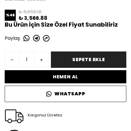
₺ 6,658.18
%
46
₺ 3,566.88
Bu Ürün İçin Size Özel Fiyat Sunabiliriz
Paylaş
:
SEPETE EKLE
HEMEN AL
WHATSAPP
Kargonuz Ücretsiz