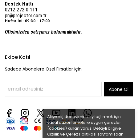
Destek Hattı
0212 272 0 111
pr@projector.com.tr
Hafta İçi: 09:30 - 17:00
Ofisimizden satışımız bulunmaktadır.
Ekibe Katıl
Sadece Abonelere Özel Fırsatlar İçin
Abone Ol
Alışveriş deneyiminizi iyileştirmek için
yasal düzenlemelere uygun çerezler
(cookies) kullanıyoruz. Detaylı bilgiye
Gizlilik ve Çerez Politikası
sayfamızdan