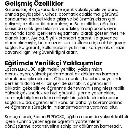
Gelişmiş Özellikler
Kullanıcılar, 4K çözünürlükte içerik yakalayabilir ve bunu
anında paylaşabilir. Cihaz, otomatik odaklama, görüntü
dondurma, paralel video çıkışı ve bölünmüş ekran gibi
gelişmiş özellikler ile donatılmıştır. Bu özellikler, öğretim
sırasında anlık geri bildirim ve etkileşim sağlarken, aynı
zamanda farklı içeriklerin eş zamanlı olarak gösterilmesine
olanak tanır. Ayrıca, 5 yıllık standart garanti ile güvence
altına alınmıştır, bu da uzun süreli kullanım için ek bir güven
sağlar. Bu garanti, kullanıcıların yatırımını koruyarak, cihazın
dayanıklılığını ve güvenilirliğini artırır.
Eğitimde Yenilikçi Yaklaşımlar
Epson ELPDC30, eğitimdeki yenilikçi yaklaşımları
destekleyen, yüksek performanslı bir döküman kamera
olarak öne çıkmaktadır. Öğretmenler, bu cihaz sayesinde
derslerini daha etkili bir şekilde sunabilir, öğrencilerin
dikkatini çekebilir ve öğrenme deneyimini zenginleştirebilir.
Yüksek çözünürlük ve hızlı görüntü işleme yetenekleri,
karmaşık bilgilerin daha anlaşılır bir şekilde aktarılmasını
sağlar. Bu da, öğrencilerin konuları daha iyi kavramalarına
ve öğrenme süreçlerini hızlandırmalarına yardımcı olur.
Sonuç olarak, Epson ELPDC30, eğitim alanında yüksek kaliteli
içerik sunma yeteneği ile öğretim yöntemlerini
dönüştürme potansiyeline sahip bir döküman kameradır.