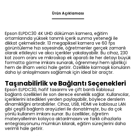
Ürün Açıklaması
Epson ELPDC30 4K UHD döküman kamera, eğitim
ortamlarında yüksek tanımlı içerik sunma yeteneği ile
dikkat çekmektedir. 13 megapiksel kamera ve 60 fps
görüntüleme hızı sayesinde, öğretmenler gerçek zamanlı
olarak etkileyici ve akıcı içerikler yakalayabilir. Bu cihaz, 230
kat zoom oranı ve mikroskop ek aparatı ile her detayı büyük
formatta görme imkanı sunarak, öğrenmeyi hem işbirlikçi
hem de ilham verici hale getirir. Özellikle karmaşık konuların
daha iyi anlaşılmasını sağlamak için ideal bir araçtır.
Taşınabilirlik ve Bağlantı Seçenekleri
Epson ELPDC30, hafif tasarımı ve çift bantlı kablosuz
bağlantı özellikleri ile son derece esneklik sağlar. Kullanıcılar,
içeriklerini istedikleri yerden paylaşabilir, böylece derslerin
dinamikliğini artırabilirler. Cihaz, USB, HDMI ve kablosuz LAN
gibi çeşitli bağlantı arayüzleri ile donatılmıştır, bu da çok
yönlü kullanım imkanı sunar. Bu özellikler, öğretim
materyallerinin kolayca aktarılmasını ve farklı cihazlarla
entegrasyonunu mümkün kılarak, eğitim süreçlerini daha
verimli hale getirir.