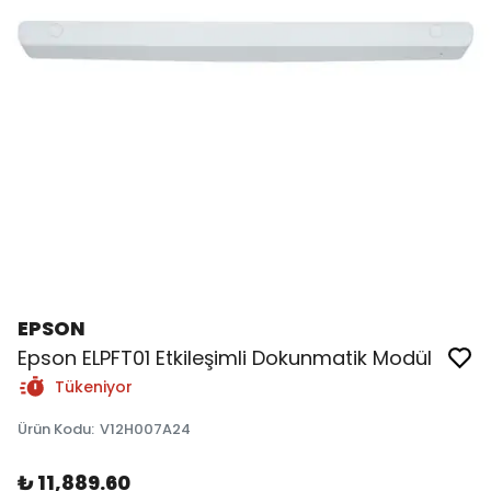
EPSON
Epson ELPFT01 Etkileşimli Dokunmatik Modül
Tükeniyor
Ürün Kodu
:
V12H007A24
₺ 11,889.60