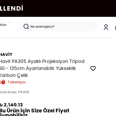
LLENDI
tları
HAVİT
Havit PA305 Ayaklı Projeksiyon Tripod
90 - 135cm Ayarlanabilir Yükseklik
Karbon Çelik
Tükeniyor
Ürün Kodu
:
PA305
₺ 2,140.13
Bu Ürün İçin Size Özel Fiyat
Sunabiliriz