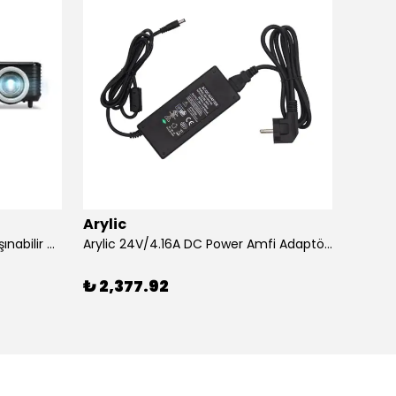
Arylic
Aryli
Acer XD1320Wİ 1600 Lümen Taşınabilir USB Medya Kablosuz WXGA LED Projeksiyon
Arylic 24V/4.16A DC Power Amfi Adaptörü
₺ 2,377.92
₺ 26