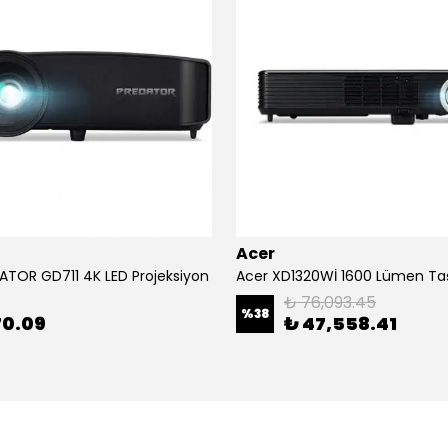
Acer
ATOR GD711 4K LED Projeksiyon
₺ 76,093.45
%
38
70.09
₺ 47,558.41