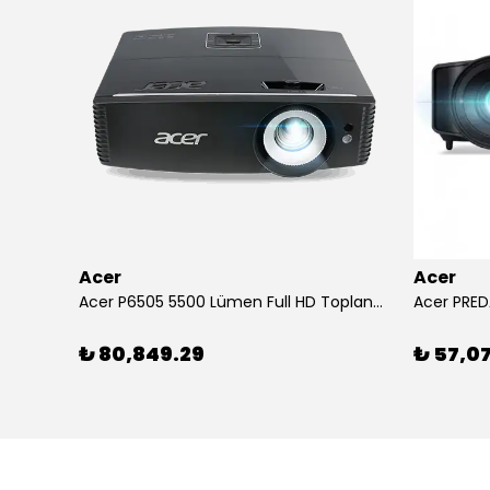
Acer
Acer
Arylic RK525 5.25" 2 Yollu 60W Tam Aralıklı Tavan İçi Hoparlör
Acer P6505 5500 Lümen Full HD Toplantı Odası Projeksiyonu
Acer PRED
₺ 80,849.29
₺ 57,0