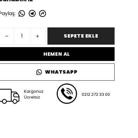
Paylaş
:
SEPETE EKLE
HEMEN AL
WHATSAPP
Kargonuz
0212 272 33 00
Ücretsiz