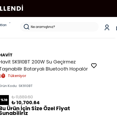
LLENDI
tları
HAVİT
Havit SK910BT 200W Su Geçirmez
Taşınabilir Bataryalı Bluetooth Hopalör
Tükeniyor
Ürün Kodu
:
SK910BT
₺ 11,889.60
%
10
₺ 10,700.64
Bu Ürün İçin Size Özel Fiyat
Sunabiliriz