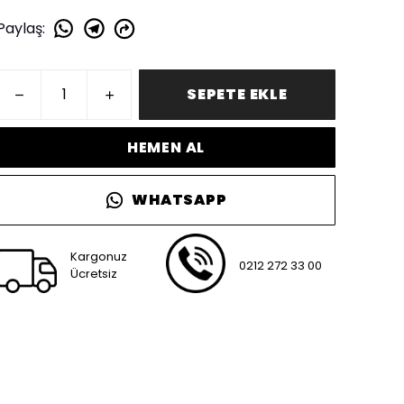
Paylaş
:
SEPETE EKLE
HEMEN AL
WHATSAPP
Kargonuz
0212 272 33 00
Ücretsiz