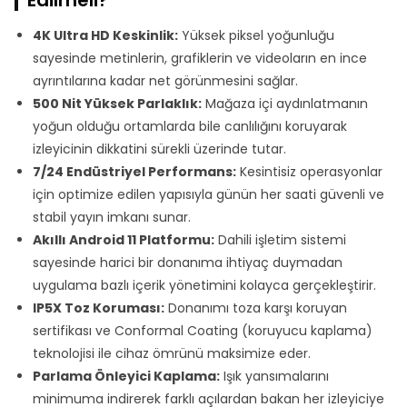
Edilmeli?
4K Ultra HD Keskinlik:
Yüksek piksel yoğunluğu
sayesinde metinlerin, grafiklerin ve videoların en ince
ayrıntılarına kadar net görünmesini sağlar.
500 Nit Yüksek Parlaklık:
Mağaza içi aydınlatmanın
yoğun olduğu ortamlarda bile canlılığını koruyarak
izleyicinin dikkatini sürekli üzerinde tutar.
7/24 Endüstriyel Performans:
Kesintisiz operasyonlar
için optimize edilen yapısıyla günün her saati güvenli ve
stabil yayın imkanı sunar.
Akıllı Android 11 Platformu:
Dahili işletim sistemi
sayesinde harici bir donanıma ihtiyaç duymadan
uygulama bazlı içerik yönetimini kolayca gerçekleştirir.
IP5X Toz Koruması:
Donanımı toza karşı koruyan
sertifikası ve Conformal Coating (koruyucu kaplama)
teknolojisi ile cihaz ömrünü maksimize eder.
Parlama Önleyici Kaplama:
Işık yansımalarını
minimuma indirerek farklı açılardan bakan her izleyiciye