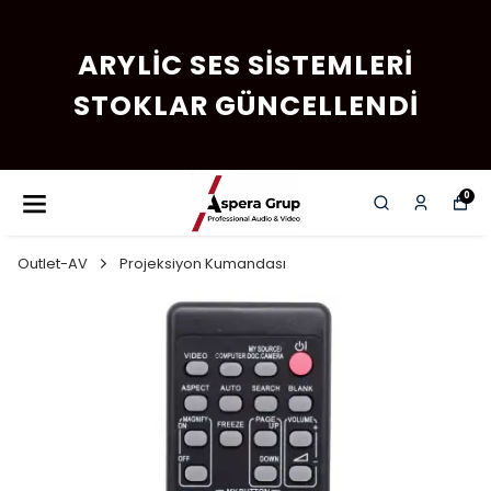
ARYLIC SES SISTEMLERI
STOKLAR GÜNCELLENDI
0
Outlet-AV
Projeksiyon Kumandası