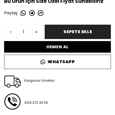
Bu Ürün İçin Size Özel Fiyat Sunabiliriz
Paylaş
:
SEPETE EKLE
HEMEN AL
WHATSAPP
Kargonuz Ücretsiz
0212 272 33 00