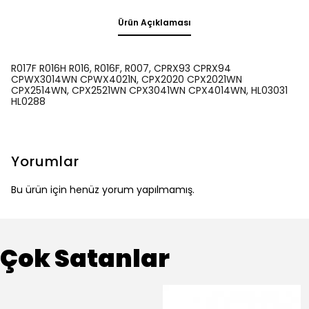
Ürün Açıklaması
R017F R016H R016, R016F, R007, CPRX93 CPRX94
CPWX3014WN CPWX4021N, CPX2020 CPX2021WN
CPX2514WN, CPX2521WN CPX3041WN CPX4014WN, HL03031
HL0288
Yorumlar
Bu ürün için henüz yorum yapılmamış.
Çok Satanlar