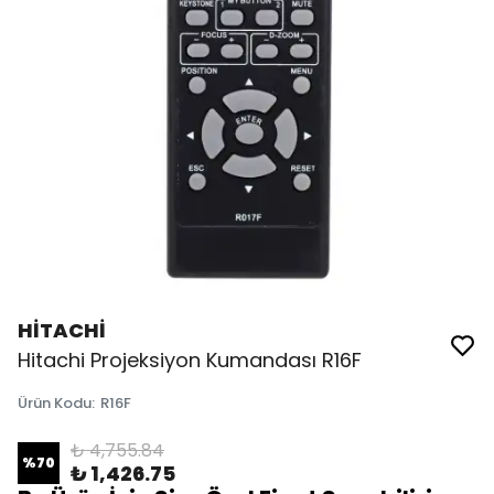
HİTACHİ
Hitachi Projeksiyon Kumandası R16F
Ürün Kodu
:
R16F
₺ 4,755.84
%
70
₺ 1,426.75