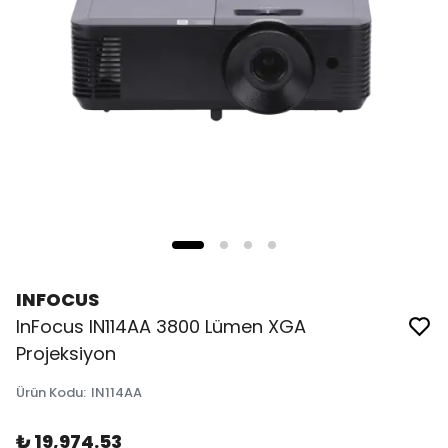
INFOCUS
InFocus IN114AA 3800 Lümen XGA
Projeksiyon
Ürün Kodu
:
IN114AA
₺ 19,974.53