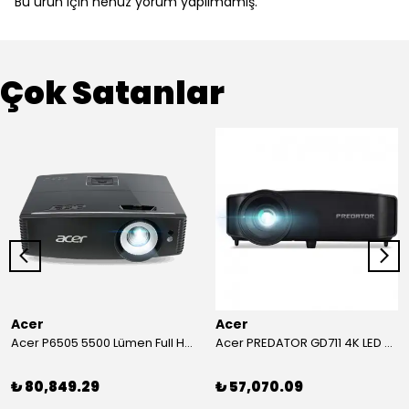
Bu ürün için henüz yorum yapılmamış.
Çok Satanlar
Acer
Acer
Acer P6505 5500 Lümen Full HD Toplantı Odası Projeksiyonu
Acer PREDATOR GD711 4K LED Projeksiyon
₺ 80,849.29
₺ 57,070.09