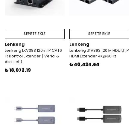
SEPETE EKLE
SEPETE EKLE
Lenkeng
Lenkeng
Lenkeng LKV383 120m IP CAT6
Lenkeng LKV393 120 M HDbitT IP
IR Kontrol Extender ( Verici &
HDMI Extender 4K@60Hz
Alıcı set )
₺ 40,424.64
₺ 18,072.19