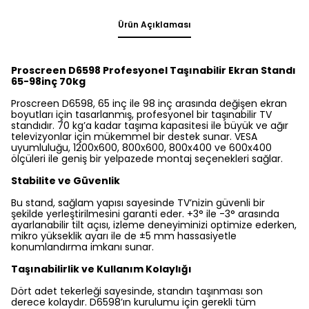
Ürün Açıklaması
Proscreen D6598 Profesyonel Taşınabilir Ekran Standı
65-98inç 70kg
Proscreen D6598, 65 inç ile 98 inç arasında değişen ekran
boyutları için tasarlanmış, profesyonel bir taşınabilir TV
standıdır. 70 kg’a kadar taşıma kapasitesi ile büyük ve ağır
televizyonlar için mükemmel bir destek sunar. VESA
uyumluluğu, 1200x600, 800x600, 800x400 ve 600x400
ölçüleri ile geniş bir yelpazede montaj seçenekleri sağlar.
Stabilite ve Güvenlik
Bu stand, sağlam yapısı sayesinde TV’nizin güvenli bir
şekilde yerleştirilmesini garanti eder. +3° ile -3° arasında
ayarlanabilir tilt açısı, izleme deneyiminizi optimize ederken,
mikro yükseklik ayarı ile de ±5 mm hassasiyetle
konumlandırma imkanı sunar.
Taşınabilirlik ve Kullanım Kolaylığı
Dört adet tekerleği sayesinde, standın taşınması son
derece kolaydır. D6598’ın kurulumu için gerekli tüm