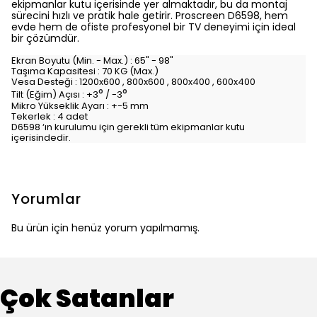
ekipmanlar kutu içerisinde yer almaktadır, bu da montaj
sürecini hızlı ve pratik hale getirir. Proscreen D6598, hem
evde hem de ofiste profesyonel bir TV deneyimi için ideal
bir çözümdür.
Ekran Boyutu (Min. - Max.) : 65" - 98"
Taşıma Kapasitesi : 70 KG (Max.)
Vesa Desteği : 1200x600 , 800x600 , 800x400 , 600x400
°
°
Tilt (Eğim) Açısı : +3
/ -3
Mikro Yükseklik Ayarı : +-5 mm
Tekerlek : 4 adet
D6598 ‘ın kurulumu için gerekli tüm ekipmanlar kutu
içerisindedir.
Yorumlar
Bu ürün için henüz yorum yapılmamış.
Çok Satanlar