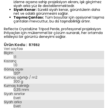
izleme açısına sahip projeksiyon ekranı, ışık geçirmez
siyah arka yüz ile desteklenmektedir.
Siyah Kenar:
Sürekli siyah kenar, görüntülerin daha
net ve odaklı görünmesini sağlar.
Taşıma Çantası:
Tüm boyutlar için opsiyonel taşıma
çantaları mevcuttur, bu da taşınabilirliği artırır.
Reflecta CrystalLine Tripod Perde, profesyonel projeksiyon
ihtiyaçları için mükemmel bir çözüm sunarak, her ortamda
etkileyici bir görüntü deneyimi sağlar.
Ürün Kodu :
87652
Veri sayfası
Biçim
1:1
Kazanç
1.0
Görüş açısı
120°
Kumaş ağırlığı / m2
300 g
Kumaş kalınlığı
0,35 mm
Siyah sınırlar
Evet
Siyah arka
Evet