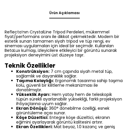
Ürün Açıklaması
Reflecta’nın CrystalLine Tripod Perdeleri, mükemmel
fiyat/performans oranı ile dikkat çekmektedir. Modern bir
estetik sunan tamamen siyah tripod ve tüp rengi, ev
sineması uygulamaları için ideal bir seçimdir. Kullanılan
BetaLux kumaşı, izleyicilere etkileyici bir görüntü sunarak
projeksiyon deneyimini üst düzeye taşır.
Teknik Özellikler
Konstrüksiyon:
7 cm çapında siyah metal tüp,
sağlamlık ve dayanıklılık sağlar.
Taşıma Kolaylığı:
Ergonomik tasarıma sahip taşıma
kolu, güvenli bir kilitleme mekanizması ile
donatılmıştır.
Yükseklik Ayarı:
Hem yatay hem de teleskopik
tüpün sürekli ayarlanabilir yüksekliği, farklı projeksiyon
ihtiyaçlarına uyum sağlar.
Ekran Dönüşü:
360° dönebilme özelliği, esnek
görüntüleme açısı sunar.
Köşe Düzeltici:
Entegre köşe düzeltici, ekranın
eğimini ayarlayarak görüntü kalitesini artırır.
Ekran Özellikleri:
Mat beyaz, 1.0 kazanç ve geniş