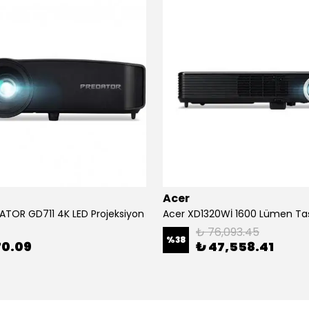
Acer
ATOR GD711 4K LED Projeksiyon
₺ 76,093.45
%
38
70.09
₺ 47,558.41