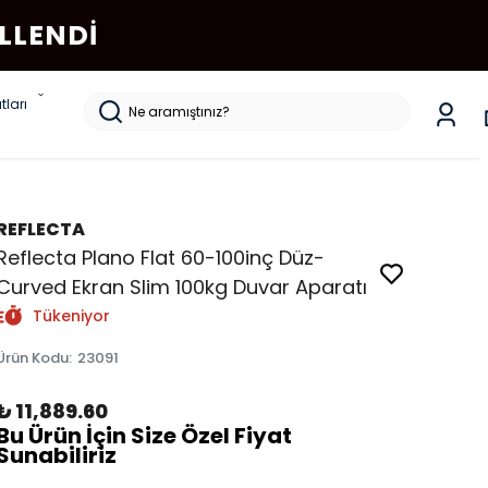
LLENDI
tları
REFLECTA
Reflecta Plano Flat 60-100inç Düz-
Curved Ekran Slim 100kg Duvar Aparatı
Tükeniyor
Ürün Kodu
:
23091
₺ 11,889.60
Bu Ürün İçin Size Özel Fiyat
Sunabiliriz