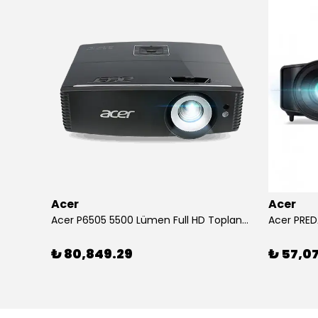
Acer
Acer
Arylic RK525 5.25" 2 Yollu 60W Tam Aralıklı Tavan İçi Hoparlör
Acer P6505 5500 Lümen Full HD Toplantı Odası Projeksiyonu
Acer PRED
₺ 80,849.29
₺ 57,0