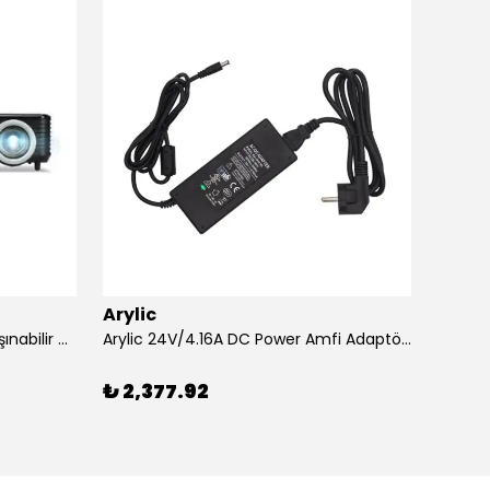
Arylic
Aryli
Acer XD1320Wİ 1600 Lümen Taşınabilir USB Medya Kablosuz WXGA LED Projeksiyon
Arylic 24V/4.16A DC Power Amfi Adaptörü
₺ 2,377.92
₺ 26