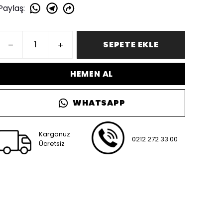
Paylaş
:
SEPETE EKLE
HEMEN AL
WHATSAPP
Kargonuz
0212 272 33 00
Ücretsiz