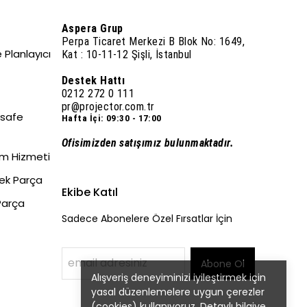
Aspera Grup
Perpa Ticaret Merkezi B Blok No: 1649,
 Planlayıcı
Kat : 10-11-12 Şişli, İstanbul
Destek Hattı
0212 272 0 111
pr@projector.com.tr
esafe
Hafta İçi: 09:30 - 17:00
Ofisimizden satışımız bulunmaktadır.
um Hizmeti
dek Parça
Ekibe Katıl
Parça
Sadece Abonelere Özel Fırsatlar İçin
Abone Ol
Alışveriş deneyiminizi iyileştirmek için
yasal düzenlemelere uygun çerezler
(cookies) kullanıyoruz. Detaylı bilgiye