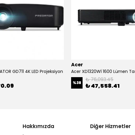
Acer
ATOR GD711 4K LED Projeksiyon
₺ 76,093.45
%
38
70.09
₺ 47,558.41
Hakkımızda
Diğer Hizmetler