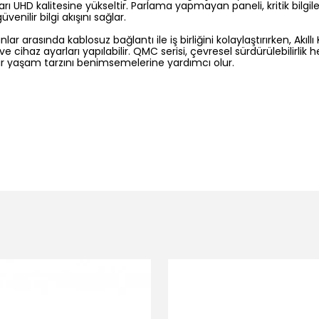
oları UHD kalitesine yükseltir. Parlama yapmayan paneli, kritik bil
enilir bilgi akışını sağlar.
r arasında kablosuz bağlantı ile iş birliğini kolaylaştırırken, Akıll
 cihaz ayarları yapılabilir. QMC serisi, çevresel sürdürülebilirlik
l bir yaşam tarzını benimsemelerine yardımcı olur.