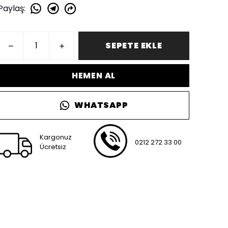
Paylaş
:
SEPETE EKLE
HEMEN AL
WHATSAPP
Kargonuz
0212 272 33 00
Ücretsiz