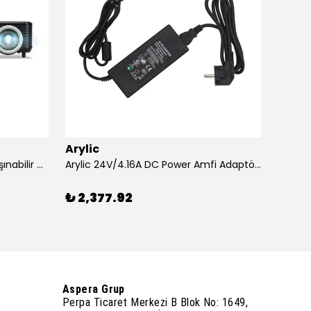
Arylic
Aryli
Acer XD1320Wİ 1600 Lümen Taşınabilir USB Medya Kablosuz WXGA LED Projeksiyon
Arylic 24V/4.16A DC Power Amfi Adaptörü
₺ 2,377.92
₺ 26
Aspera Grup
Perpa Ticaret Merkezi B Blok No: 1649,