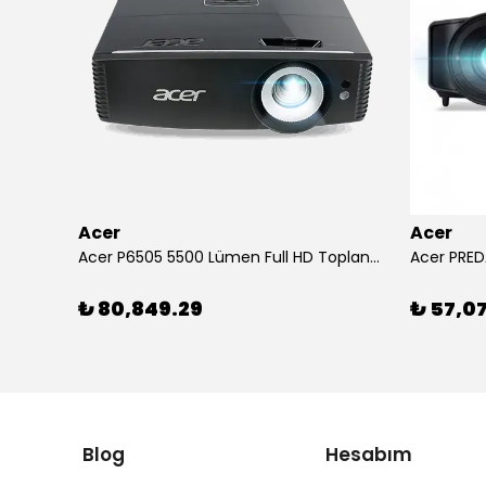
Acer
Acer
Arylic RK525 5.25" 2 Yollu 60W Tam Aralıklı Tavan İçi Hoparlör
Acer P6505 5500 Lümen Full HD Toplantı Odası Projeksiyonu
Acer PRED
₺ 80,849.29
₺ 57,0
Blog
Hesabım