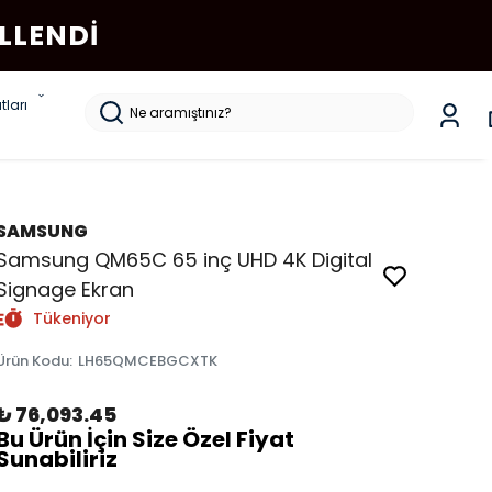
LLENDI
tları
SAMSUNG
Samsung QM65C 65 inç UHD 4K Digital
Signage Ekran
Tükeniyor
Ürün Kodu
:
LH65QMCEBGCXTK
₺ 76,093.45
Bu Ürün İçin Size Özel Fiyat
Sunabiliriz