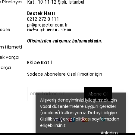
 Planlayıcı
Kat : 10-11-12 Şişli, İstanbul
Destek Hattı
0212 272 0 111
pr@projector.com.tr
esafe
Hafta İçi: 09:30 - 17:00
Ofisimizden satışımız bulunmaktadır.
um Hizmeti
dek Parça
Ekibe Katıl
Parça
Sadece Abonelere Özel Fırsatlar İçin
Abone Ol
Alışveriş deneyiminizi iyileştirmek için
yasal düzenlemelere uygun çerezler
(cookies) kullanıyoruz. Detaylı bilgiye
Gizlilik ve Çerez Politikası
sayfamızdan
erişebilirsiniz.
Anladım