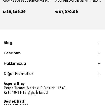
Acer P6505 5500 Lümen Full HD Toplantı Odası Projeksiyonu
Acer PREDATOR GD711 4K LED Projeksiyon
₺ 80,849.29
₺ 57,070.09
Blog
Hesabım
Hakkımızda
Diğer Hizmetler
Aspera Grup
Perpa Ticaret Merkezi B Blok No: 1649,
Kat : 10-11-12 Şişli, İstanbul
Destek Hattı