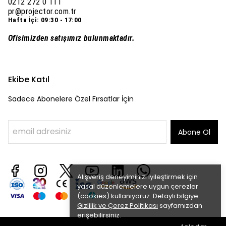
0212 272 0 111
pr@projector.com.tr
Hafta İçi: 09:30 - 17:00
Ofisimizden satışımız bulunmaktadır.
Ekibe Katıl
Sadece Abonelere Özel Fırsatlar İçin
Abone Ol
Alışveriş deneyiminizi iyileştirmek için
yasal düzenlemelere uygun çerezler
(cookies) kullanıyoruz. Detaylı bilgiye
Gizlilik ve Çerez Politikası
sayfamızdan
erişebilirsiniz.