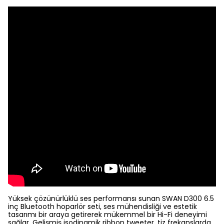
Yüksek çözünürlüklü ses performansı sunan SWAN D300 6.5
inç Bluetooth hoparlör seti, ses mühendisliği ve estetik
tasarımı bir araya getirerek mükemmel bir Hi-Fi deneyimi
sağlar. Gelişmiş isodinamik ribbon tweeter, tiz frekanslarda