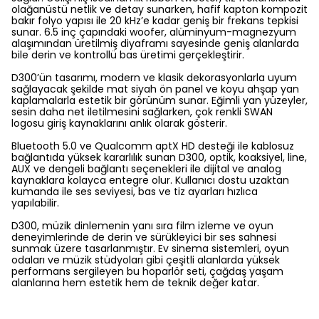
olağanüstü netlik ve detay sunarken, hafif kapton kompozit
bakır folyo yapısı ile 20 kHz’e kadar geniş bir frekans tepkisi
sunar. 6.5 inç çapındaki woofer, alüminyum-magnezyum
alaşımından üretilmiş diyaframı sayesinde geniş alanlarda
bile derin ve kontrollü bas üretimi gerçekleştirir.
D300’ün tasarımı, modern ve klasik dekorasyonlarla uyum
sağlayacak şekilde mat siyah ön panel ve koyu ahşap yan
kaplamalarla estetik bir görünüm sunar. Eğimli yan yüzeyler,
sesin daha net iletilmesini sağlarken, çok renkli SWAN
logosu giriş kaynaklarını anlık olarak gösterir.
Bluetooth 5.0 ve Qualcomm aptX HD desteği ile kablosuz
bağlantıda yüksek kararlılık sunan D300, optik, koaksiyel, line,
AUX ve dengeli bağlantı seçenekleri ile dijital ve analog
kaynaklara kolayca entegre olur. Kullanıcı dostu uzaktan
kumanda ile ses seviyesi, bas ve tiz ayarları hızlıca
yapılabilir.
D300, müzik dinlemenin yanı sıra film izleme ve oyun
deneyimlerinde de derin ve sürükleyici bir ses sahnesi
sunmak üzere tasarlanmıştır. Ev sinema sistemleri, oyun
odaları ve müzik stüdyoları gibi çeşitli alanlarda yüksek
performans sergileyen bu hoparlör seti, çağdaş yaşam
alanlarına hem estetik hem de teknik değer katar.