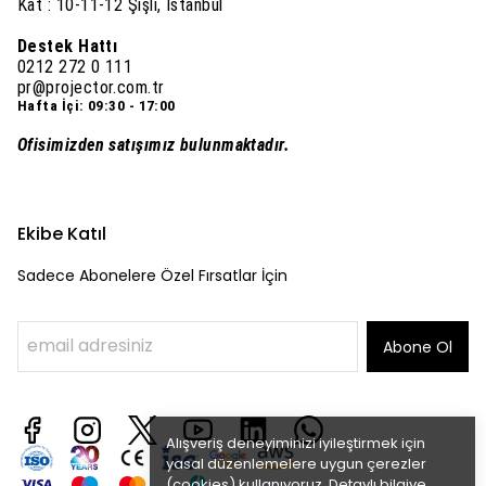
Kat : 10-11-12 Şişli, İstanbul
Destek Hattı
0212 272 0 111
pr@projector.com.tr
Hafta İçi: 09:30 - 17:00
Ofisimizden satışımız bulunmaktadır.
Ekibe Katıl
Sadece Abonelere Özel Fırsatlar İçin
Abone Ol
Alışveriş deneyiminizi iyileştirmek için
yasal düzenlemelere uygun çerezler
(cookies) kullanıyoruz. Detaylı bilgiye