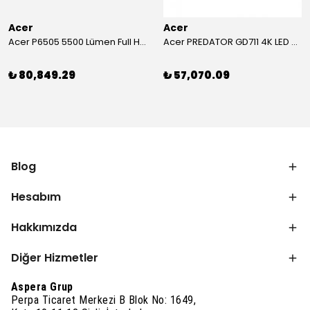
Acer
Acer
Acer P6505 5500 Lümen Full HD Toplantı Odası Projeksiyonu
Acer PREDATOR GD711 4K LED Projeksiyon
₺ 80,849.29
₺ 57,070.09
Blog
Hesabım
Hakkımızda
Diğer Hizmetler
Aspera Grup
Perpa Ticaret Merkezi B Blok No: 1649,