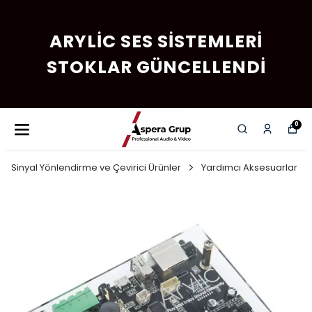
ARYLIC SES SISTEMLERI
STOKLAR GÜNCELLENDI
0
Sinyal Yönlendirme ve Çevirici Ürünler
Yardımcı Aksesuarlar