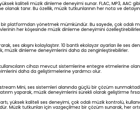
 yüksek kaliteli müzik dinleme deneyimi sunar. FLAC, MP3, AAC gibi ç
e olanak tanır. Bu özellik, müzik tutkunlarının her nota ve detayın
k bir platformdan yönetmek mümkündür. Bu sayede, çok odalı müzik
vlerinin her köşesinde müzik dinleme deneyimini özelleştirebilirler
ak, ses akışını kolaylaştırır. 10 bantlı ekolayzır ayarları ile ses de
k, müzik dinleme deneyimlerini daha da zenginleştirebilirler.
, kullanıcıların cihazı mevcut sistemlerine entegre etmelerine olana
yimlerini daha da geliştirmelerine yardımcı olur.
Up2stream Mini, ses sistemleri alanında güçlü bir çözüm sunmaktadır.
 yatırım yaparak, müzik deneyimlerini sürekli olarak geliştirme fırsa
ı, yüksek kaliteli ses deneyimi, çok odalı müzik kontrolü, kullanı
üründür. Müzik tutkunları için vazgeçilmez bir çözüm sunarak, her 