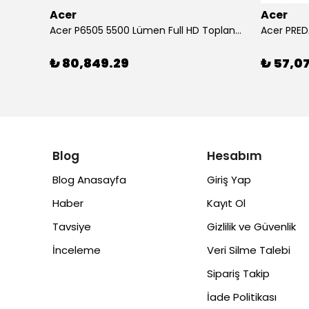
Acer
Acer
Arylic RK525 5.25" 2 Yollu 60W Tam Aralıklı Tavan İçi Hoparlör
Acer P6505 5500 Lümen Full HD Toplantı Odası Projeksiyonu
Acer PRED
₺ 80,849.29
₺ 57,0
Blog
Hesabım
Blog Anasayfa
Giriş Yap
Haber
Kayıt Ol
Tavsiye
Gizlilik ve Güvenlik
İnceleme
Veri Silme Talebi
Sipariş Takip
İade Politikası