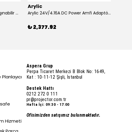
Arylic
Aryli
Acer XD1320Wİ 1600 Lümen Taşınabilir USB Medya Kablosuz WXGA LED Projeksiyon
Arylic 24V/4.16A DC Power Amfi Adaptörü
₺ 2,377.92
₺ 26
Aspera Grup
Perpa Ticaret Merkezi B Blok No: 1649,
 Planlayıcı
Kat : 10-11-12 Şişli, İstanbul
Destek Hattı
0212 272 0 111
pr@projector.com.tr
esafe
Hafta İçi: 09:30 - 17:00
Ofisimizden satışımız bulunmaktadır.
um Hizmeti
dek Parça