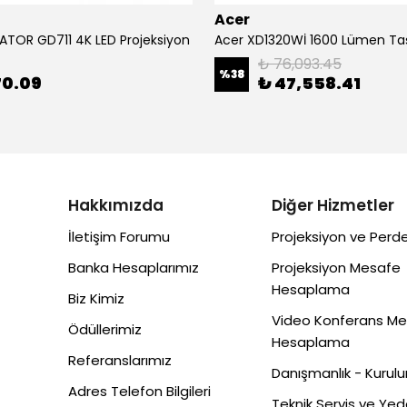
Acer
ATOR GD711 4K LED Projeksiyon
₺ 76,093.45
%
38
70.09
₺ 47,558.41
Hakkımızda
Diğer Hizmetler
İletişim Forumu
Projeksiyon ve Perde
Banka Hesaplarımız
Projeksiyon Mesafe
Hesaplama
Biz Kimiz
Video Konferans M
Ödüllerimiz
Hesaplama
Referanslarımız
Danışmanlık - Kurul
Adres Telefon Bilgileri
Teknik Servis ve Ye