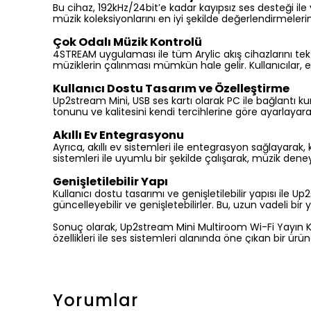
Bu cihaz, 192kHz/24bit’e kadar kayıpsız ses desteği ile
müzik koleksiyonlarını en iyi şekilde değerlendirmelerin
Çok Odalı Müzik Kontrolü
4STREAM uygulaması ile tüm Arylic akış cihazlarını te
müziklerin çalınması mümkün hale gelir. Kullanıcılar, e
Kullanıcı Dostu Tasarım ve Özelleştirme
Up2stream Mini, USB ses kartı olarak PC ile bağlantı kurar
tonunu ve kalitesini kendi tercihlerine göre ayarlayara
Akıllı Ev Entegrasyonu
Ayrıca, akıllı ev sistemleri ile entegrasyon sağlayarak
sistemleri ile uyumlu bir şekilde çalışarak, müzik dene
Genişletilebilir Yapı
Kullanıcı dostu tasarımı ve genişletilebilir yapısı ile 
güncelleyebilir ve genişletebilirler. Bu, uzun vadeli bir
Sonuç olarak, Up2stream Mini Multiroom Wi-Fi Yayın Kart
özellikleri ile ses sistemleri alanında öne çıkan bir 
Yorumlar