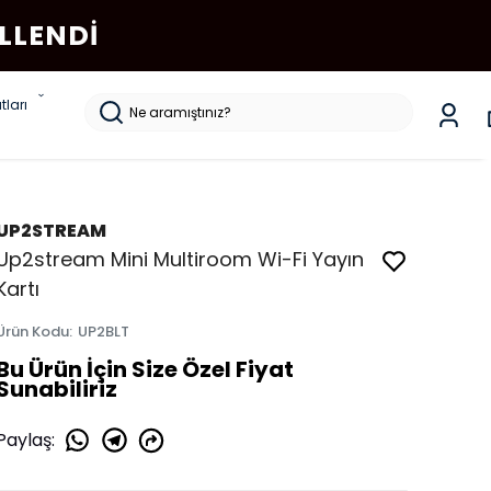
LLENDI
tları
UP2STREAM
Up2stream Mini Multiroom Wi-Fi Yayın
Kartı
Ürün Kodu
:
UP2BLT
Bu Ürün İçin Size Özel Fiyat
Sunabiliriz
Paylaş
: