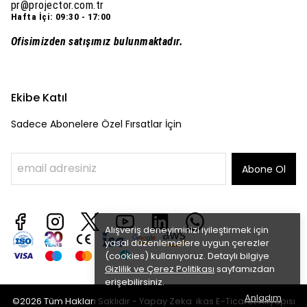
pr@projector.com.tr
Hafta İçi: 09:30 - 17:00
Ofisimizden satışımız bulunmaktadır.
Ekibe Katıl
Sadece Abonelere Özel Fırsatlar İçin
Abone Ol
Alışveriş deneyiminizi iyileştirmek için
yasal düzenlemelere uygun çerezler
(cookies) kullanıyoruz. Detaylı bilgiye
Gizlilik ve Çerez Politikası
sayfamızdan
erişebilirsiniz.
Anladım
©2026 Tüm Hakları Saklıdır - Yapay Zeka ikas E-Ticaret
Altyapısı