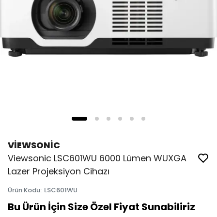
VİEWSONİC
Viewsonic LSC601WU 6000 Lümen WUXGA
Lazer Projeksiyon Cihazı
Ürün Kodu
:
LSC601WU
Bu Ürün İçin Size Özel Fiyat Sunabiliriz