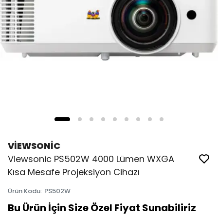
VİEWSONİC
Viewsonic PS502W 4000 Lümen WXGA
Kısa Mesafe Projeksiyon Cihazı
Ürün Kodu
:
PS502W
Bu Ürün İçin Size Özel Fiyat Sunabiliriz