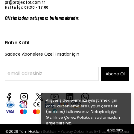
pr@projector.com.tr
Hafta İçi: 09:30 - 17:00
Ofisimizden satışımız bulunmaktadır.
Ekibe Katıl
Sadece Abonelere Özel Fırsatlar İçin
Abone Ol
Alışveriş deneyiminizi iyileştirmek için
yasal düzenlemelere uygun çerezler
(cookies) kullanıyoruz. Detaylı bilgiye
Gizlilik ve Çerez Politikası
sayfamızdan
erişebilirsiniz.
Anladım
©2026 Tüm Hakları Saklıdır - Yapay Zeka ikas E-Ticaret
Altyapısı