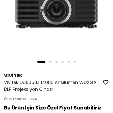
VİVİTEK
Vivitek DU8053Z 14000 Ansilumen WUXGA
DLP Projeksiyon Cihazı
Ürün Kodu
:
DU8053Z
Bu Ürün İçin Size Özel Fiyat Sunabiliriz