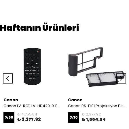
Haftanın Ürünleri
Canon
Canon
Canon LV-RC11 LV-HD420 LX Projeksiyon Kumandası
Canon RS-FL01 Projeksiyon Filtresi - WUX400 - WUX6000 - WUX6500
₺ 4,755.84
₺ 2,377.92
%
50
%
30
₺ 2,377.92
₺ 1,664.54